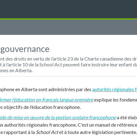
t gouvernance
nt des droits en vertu de l’article 23 de la Charte canadienne des dr
 l’article 10 de la School Act peuvent faire instruire leur enfant 
nes en Alberta.
ophone en Alberta sont administrées par des
autorités régionales
irmer l’éducation en français langue première
explique les fondeme
es objectifs de l’éducation francophone.
de de mise en œuvre de la gestion scolaire francophone
a été élab
x authorités régionales francophone. C'est un manuel de référence e
 se rapportant à la
School Act
et
à toute autre législation pertinente.