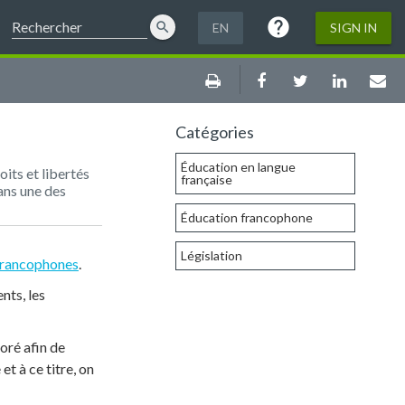
help
Help
search
EN
SIGN IN
Print
Facebook
Twitter
LinkedIn
Ema
Catégories
Éducation en langue
oits et libertés
française
dans une des
Éducation francophone
Législation
 francophones
.
nts, les
oré afin de
t à ce titre, on