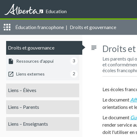
Alberta
Education
Éducation francophone |
Droits et gouvernance
Droits e
subject
Droits et gouvernance
Les parents qui o
insert_drive_file
3
Ressources d'appui
et conformément à
écoles francopho
open_in_new
2
Liens externes
Les écoles franc
Liens – Élèves
Le document
Aff
Liens – Parents
orientations et l
Le document
Gui
Liens – Enseignants
render service au
doit l'utiliser en