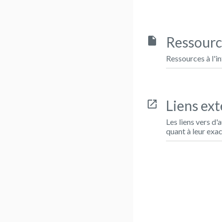
Ressourc
insert_drive_file
Ressources à l'in
Liens ex
open_in_new
Les liens vers d
quant à leur exac