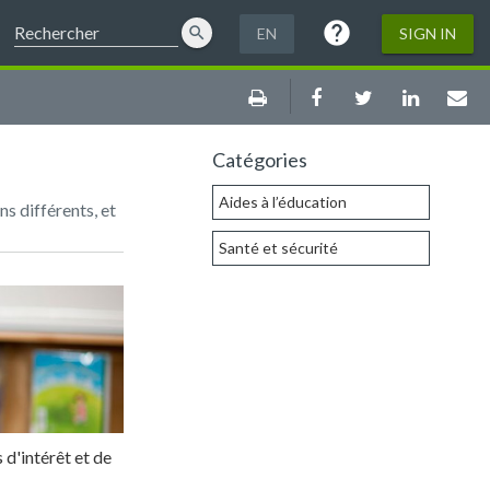
help
Help
search
EN
SIGN IN
Print
Facebook
Twitter
LinkedIn
Ema
Catégories
Aides à l’éducation
s différents, et
Santé et sécurité
 d'intérêt et de