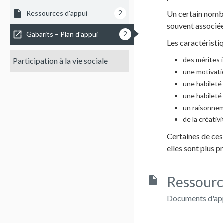
insert_drive_file
2
Un certain nombr
Ressources d'appui
souvent associée
open_in_new
2
Gabarits – Plan d'appui
Les caractéristi
des mérites i
Participation à la vie sociale
une motivatio
une habileté 
une habileté
un raisonnem
de la créativi
Certaines de ces 
elles sont plus 
Ressourc
insert_drive_file
Documents d'appu