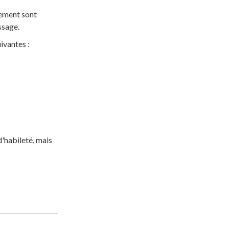
pement sont
ssage.
ivantes :
d'habileté, mais