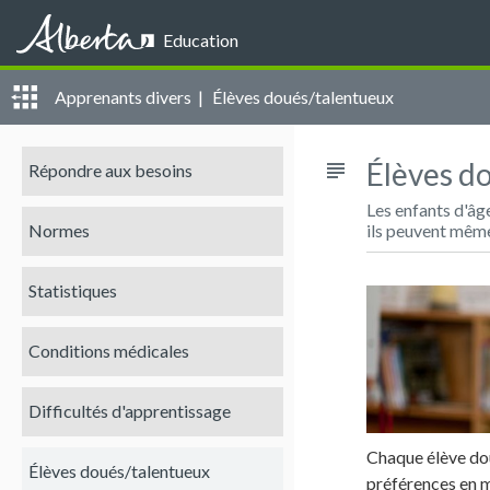
Alberta
Education
Apprenants divers |
Élèves doués/talentueux
Élèves d
subject
Répondre aux besoins
Les enfants d'âg
Normes
ils peuvent même 
Statistiques
Conditions médicales
Difficultés d'apprentissage
Chaque élève dou
Élèves doués/talentueux
préférences en m