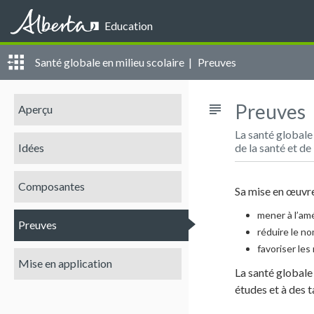
Alberta
Education
Santé globale en milieu scolaire |
Preuves
Preuves
subject
Aperçu
La santé globale
Idées
de la santé et de
Composantes
Sa mise en œuvre
mener à l’am
Preuves
réduire le n
favoriser les
Mise en application
La santé globale
études et à des 